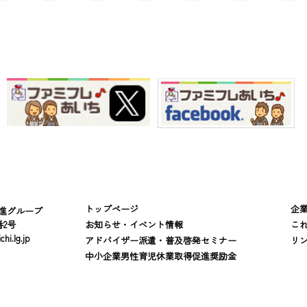
トップページ
企
進グループ
番2号
お知らせ・イベント情報
こ
hi.lg.jp
アドバイザー派遣・普及啓発セミナー
リ
中小企業男性育児休業取得促進奨励金