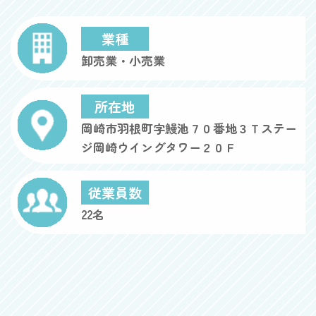
業種
卸売業・小売業
所在地
岡崎市羽根町字鰻池７０番地３Ｔステー
ジ岡崎ウイングタワー２０Ｆ
従業員数
22名