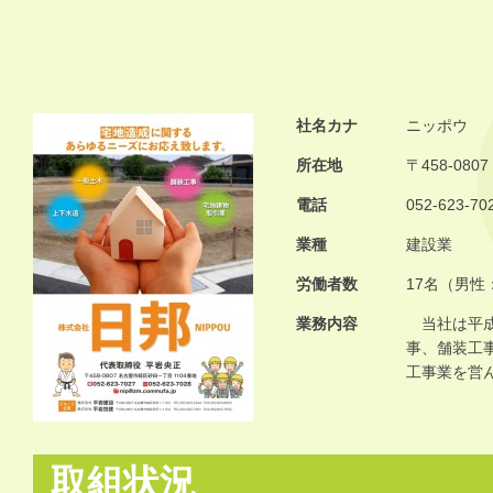
社名カナ
ニッポウ
所在地
〒458-0
電話
052-623-70
業種
建設業
労働者数
17名（男性
業務内容
当社は平成
事、舗装工
工事業を営
取組状況