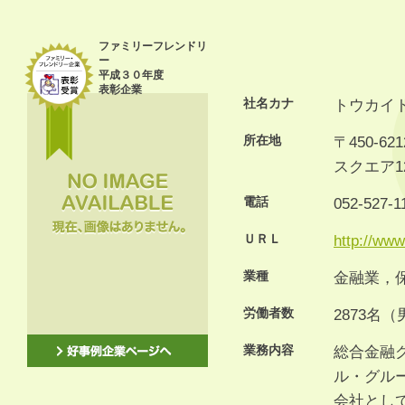
ファミリーフレンドリ
ー
平成３０年度
表彰企業
社名カナ
トウカイ
所在地
〒450-6
スクエア1
電話
052-527-1
ＵＲＬ
http://www
業種
金融業，
労働者数
2873名（
業務内容
総合金融
ル・グル
会社とし