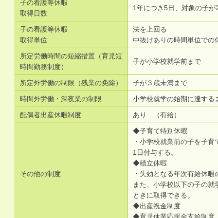
子の看護等休暇
1年につき5日、対象の子が
取得日数
子の看護等休暇
法を上回る
取得単位
中抜けありの時間単位での
所定労働時間の短縮措置（育児短
子が小学校就学前まで
時間勤務制度）
所定外労働の制限（残業の免除）
子が３歳未満まで
時間外労働・深夜業の制限
小学校就学の始期に達する
配偶者出産休暇制度
あり （有給）
◆子育て特別休暇
・小学校就業前の子を子育
1日付与する。
◆積立休暇
その他の制度
・失効となる年次有給休暇
また、小学校以下の子の就学
ときに取得できる。
◆出産祝金制度
◆育児休業応援金支給制度