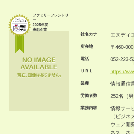
ファミリーフレンドリ
ー
2025年度
表彰企業
社名カナ
エヌディ
所在地
〒460-
電話
052-223-5
ＵＲＬ
https://ww
業種
情報通信
労働者数
252名（
業務内容
情報サー
（ビジネ
ウェア開
ネス、ネ