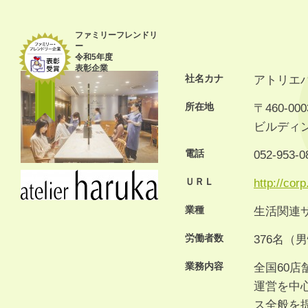
ファミリーフレンドリ
ー
令和5年度
表彰企業
社名カナ
アトリエ
所在地
〒460-0
ビルディン
電話
052-953-0
ＵＲＬ
http://corp
業種
生活関連
労働者数
376名（
業務内容
全国60
運営を中
ス全般を