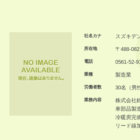
社名カナ
スズキデ
所在地
〒488-0
電話
0561-52-9
業種
製造業
労働者数
30名（男
業務内容
株式会社
車部品製
冷暖房完
リード線