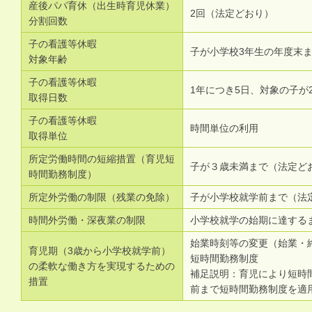
産後パパ育休（出生時育児休業）
2回（法定どおり）
分割回数
子の看護等休暇
子が小学校3年生の年度末
対象年齢
子の看護等休暇
1年につき5日、対象の子が
取得日数
子の看護等休暇
時間単位の利用
取得単位
所定労働時間の短縮措置（育児短
子が３歳未満まで（法定ど
時間勤務制度）
所定外労働の制限（残業の免除）
子が小学校就学前まで（法
時間外労働・深夜業の制限
小学校就学の始期に達する
始業時刻等の変更（始業・
育児期（3歳から小学校就学前）
短時間勤務制度
の柔軟な働き方を実現するための
補足説明：育児により短時
措置
前まで短時間勤務制度を適