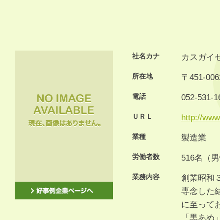
社名カナ
カスガイ
所在地
〒451-
電話
052-531-1
ＵＲＬ
http://www
業種
製造業
労働者数
516名（
業務内容
創業昭和
専念した
に至って
「黒あめ