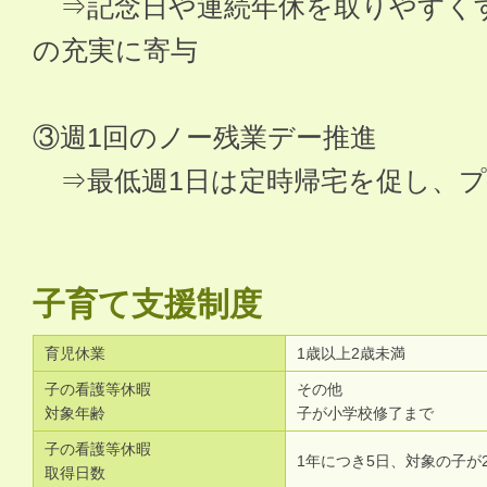
⇒記念日や連続年休を取りやすく
の充実に寄与
③週1回のノー残業デー推進
⇒最低週1日は定時帰宅を促し、プ
子育て支援制度
育児休業
1歳以上2歳未満
子の看護等休暇
その他
対象年齢
子が小学校修了まで
子の看護等休暇
1年につき5日、対象の子が
取得日数