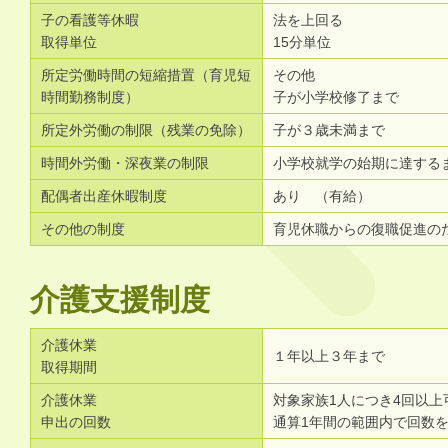
子の看護等休暇
法を上回る
取得単位
15分単位
所定労働時間の短縮措置（育児短
その他
時間勤務制度）
子が小学校修了まで
所定外労働の制限（残業の免除）
子が３歳未満まで
時間外労働・深夜業の制限
小学校就学の始期に達する
配偶者出産休暇制度
あり （有給）
その他の制度
育児休職からの復職促進の
介護支援制度
介護休業
１年以上３年まで
取得期間
介護休業
対象家族1人につき4回以上
申出の回数
通算1年間の範囲内で回数