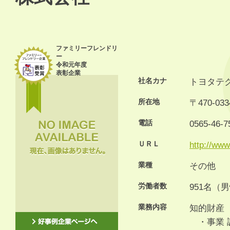
ファミリーフレンドリ
ー
令和元年度
表彰企業
社名カナ
トヨタテ
所在地
〒470-
電話
0565-46-7
ＵＲＬ
http://www.
業種
その他
労働者数
951名（
業務内容
知的財産（
・事業 