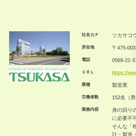
社名カナ
ツカサコ
所在地
〒475-0
電話
0569-22-3
ＵＲＬ
https://ww
業種
製造業
労働者数
152名（
業務内容
身の回り
に必要不
そんな「
計・製造