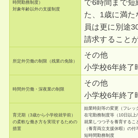
で6時間まで
時間勤務制度）
対象年齢以外の支援制度
た、1歳に満た
員は更に別途3
請求すること
その他
所定外労働の制限（残業の免除）
小学校6年終了
その他
時間外労働・深夜業の制限
小学校6年終了
始業時刻等の変更（フレッ
育児期（3歳から小学校就学前）
在宅勤務制度等（10日以上
の柔軟な働き方を実現するための
就業しつつ子を養育するこ
措置
（養育両立支援休暇）の付与
短時間勤務制度