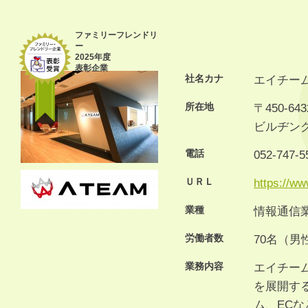
ファミリーフレンドリ
ー
2025年度
表彰企業
社名カナ
エイチー
所在地
〒450-6
ビルヂング
電話
052-747-5
ＵＲＬ
https://ww
業種
情報通信
労働者数
70名（男
業務内容
エイチー
を展開す
ム、EC