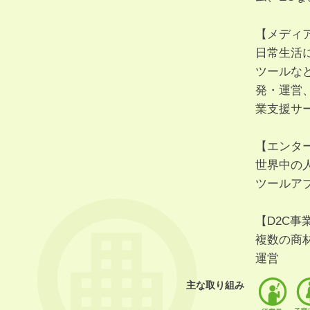
【メディ
日常生活
ツールな
発・運営
業支援サ
【エンタ
世界中の
ツールア
【D2C事
複数の商
運営
主な取り組み