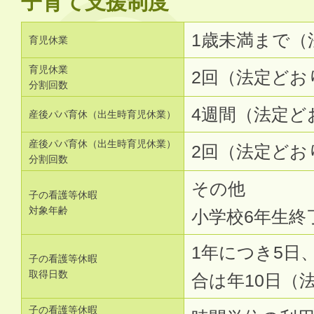
子育て支援制度
1歳未満まで（
育児休業
育児休業
2回（法定どお
分割回数
4週間（法定ど
産後パパ育休（出生時育児休業）
産後パパ育休（出生時育児休業）
2回（法定どお
分割回数
その他
子の看護等休暇
対象年齢
小学校6年生終
1年につき5日
子の看護等休暇
取得日数
合は年10日（
子の看護等休暇