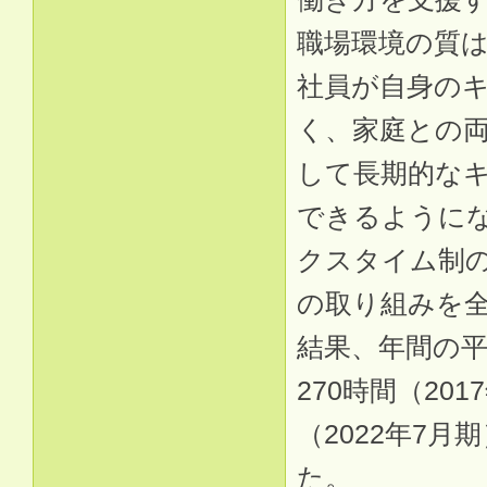
職場環境の質
社員が自身の
く、家庭との
して長期的な
できるように
クスタイム制
の取り組みを
結果、年間の
270時間（20
（2022年7
た。