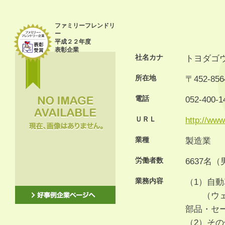
ファミリーフレンドリ
ー
平成２２年度
表彰企業
社名カナ
トヨダゴ
所在地
〒452-8
電話
052-400-1
ＵＲＬ
http://www
業種
製造業
労働者数
6637名
業務内容
（1）自動
（ウェザ
部品・セ
（2）その