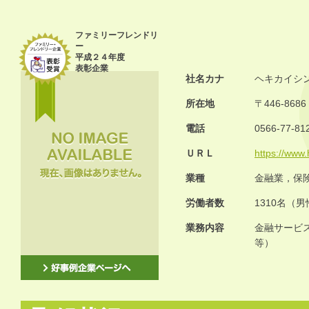
ファミリーフレンドリ
ー
平成２４年度
表彰企業
社名カナ
ヘキカイシ
所在地
〒446-86
電話
0566-77-81
ＵＲＬ
https://www.
業種
金融業，保
労働者数
1310名（男
業務内容
金融サービ
等）