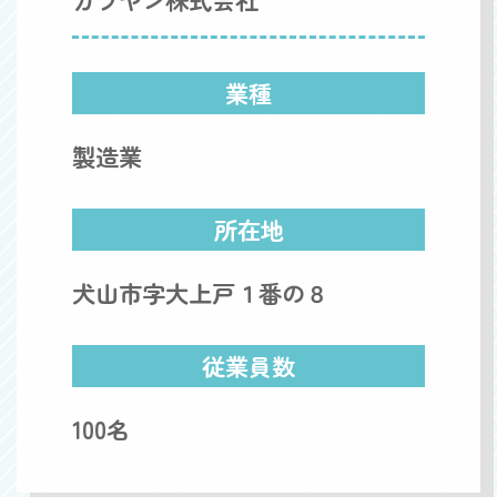
業種
製造業
所在地
犬山市字大上戸１番の８
従業員数
100名