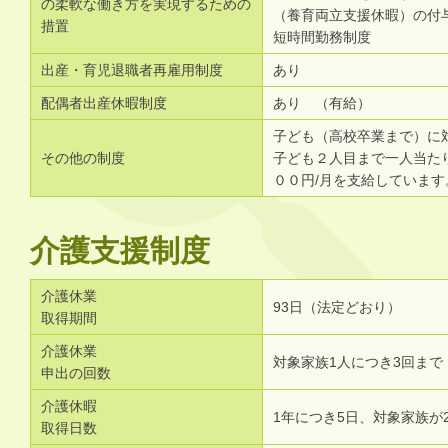
の柔軟な働き方を実現するための
（養育両立支援休暇）の付与
措置
短時間勤務制度
出産・育児退職者再雇用制度
あり
配偶者出産休暇制度
あり （有給）
子ども（高校卒業まで）に
その他の制度
子ども２人目まで一人当た
００円/月を支給しています
介護支援制度
介護休業
93日（法定どおり）
取得期間
介護休業
対象家族1人につき3回まで
申出の回数
介護休暇
1年につき5日、対象家族が
取得日数