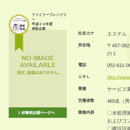
ファミリーフレンドリ
ー
平成２４年度
表彰企業
社名カナ
エステム
所在地
〒457-
の１
電話
052-611-0
ＵＲＬ
http://www
業種
サービス
労働者数
465名（
業務内容
〇水処理
およびコ
〇建設設