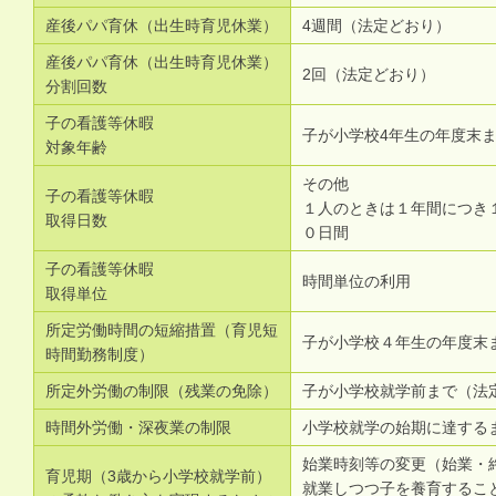
産後パパ育休（出生時育児休業）
4週間（法定どおり）
産後パパ育休（出生時育児休業）
2回（法定どおり）
分割回数
子の看護等休暇
子が小学校4年生の年度末
対象年齢
その他
子の看護等休暇
１人のときは１年間につき
取得日数
０日間
子の看護等休暇
時間単位の利用
取得単位
所定労働時間の短縮措置（育児短
子が小学校４年生の年度末
時間勤務制度）
所定外労働の制限（残業の免除）
子が小学校就学前まで（法
時間外労働・深夜業の制限
小学校就学の始期に達する
始業時刻等の変更（始業・
育児期（3歳から小学校就学前）
就業しつつ子を養育するこ