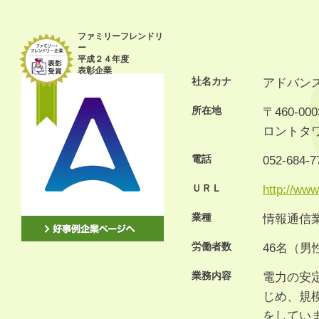
ファミリーフレンドリ
ー
平成２４年度
表彰企業
社名カナ
アドバン
所在地
〒460-
ロントタ
電話
052-684-7
ＵＲＬ
http://www
業種
情報通信
労働者数
46名（男
業務内容
電力の安
じめ、規
をしてい